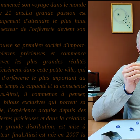
ommencé son voyage dans le monde
e 21 ans.
La grande passion est
agement d'atteindre le plus haut
ecteur de l'orfèvrerie devient son
 ouvre sa première société d'import-
erres précieuses et commence
vec les plus grandes réalités
écisément dans cette petite ville, qui
d'orfèvrerie le plus important au
u temps la capacité et la conscience
s.
Ainsi, il commence à penser,
 bijoux exclusives qui portent sa
e, l'expérience acquise depuis des
erres précieuses et dans la création
a grande distribution, est mise à
teur final.
Ainsi est née en 2007 la