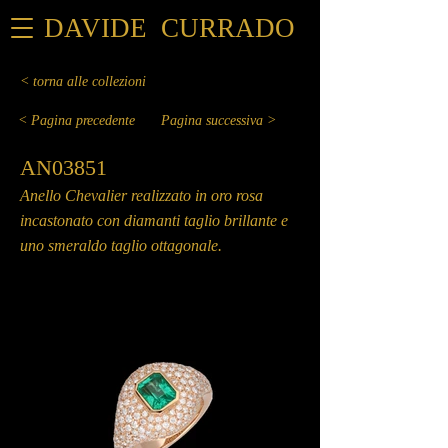
DAVIDE CURRADO
< torna alle collezioni
< Pagina precedente
Pagina successiva >
AN03851
Anello Chevalier realizzato in oro rosa
incastonato con diamanti taglio brillante e
uno smeraldo taglio ottagonale.