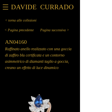
DAVIDE CURRADO
< torna alle collezioni
< Pagina precedente
Pagina successiva >
AN04160
Raffinato anello realizzato con una goccia
di zaffiro blu certificata e un contorno
asimmetrico di diamanti taglio a goccia,
creano un effetto di luce dinamico