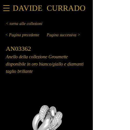
DAVIDE CURRADO
< torna alle collezioni
< Pagina precedente
Pagina successiva >
AN03362
Anello della collezione Groumette
disponibile in oro bianco/giallo e diamanti
taglio brillante