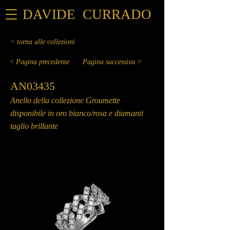
DAVIDE CURRADO
< torna alle collezioni
< Pagina precedente
Pagina successiva >
AN03435
Anello della collezione Groumette
disponibile in oro bianco/rosa e diamanti
taglio brillante