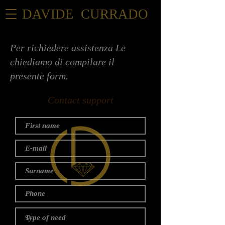
DAVIDE CURRADO
Per richiedere assistenza Le
chiediamo di compilare il
presente form.
Contact support