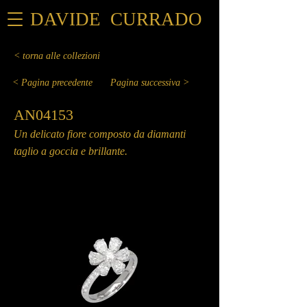
DAVIDE CURRADO
< torna alle collezioni
< Pagina precedente
Pagina successiva >
AN04153
Un delicato fiore composto da diamanti
taglio a goccia e brillante.