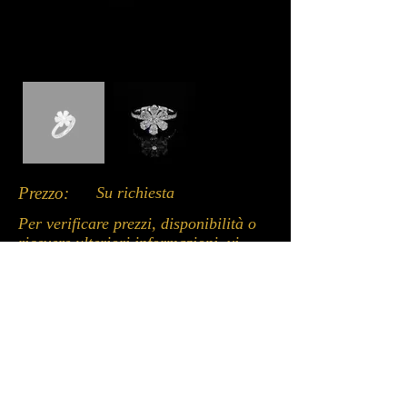
Prezzo:
Su richiesta
Per verificare prezzi, disponibilità o
ricevere ulteriori informazioni, vi
invitiamo a contattarci tramite uno
dei canali disponibili qui sotto: chat
del sito, WhatsApp o email.
Un nostro incaricato sarà lieto di
assistervi.
Whatsapp: +39 3662053979
Email: info@davidecurrado.it