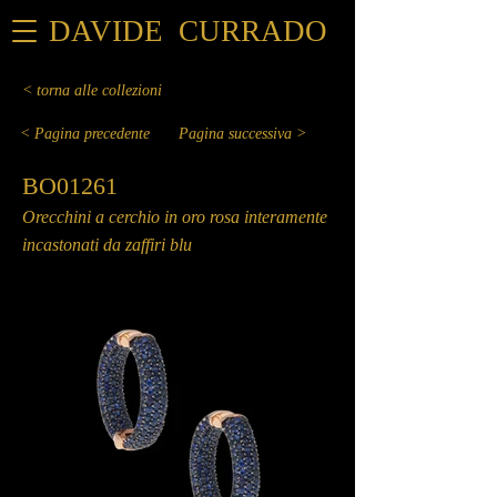
DAVIDE CURRADO
< torna alle collezioni
< Pagina precedente
Pagina successiva >
BO01261
Orecchini a cerchio in oro rosa interamente
incastonati da zaffiri blu