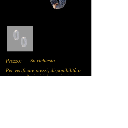
Prezzo:
Su richiesta
Per verificare prezzi, disponibilità o
ricevere ulteriori informazioni, vi
invitiamo a contattarci tramite uno
dei canali disponibili qui sotto: chat
del sito, WhatsApp o email.
Un nostro incaricato sarà lieto di
assistervi.
Whatsapp: +39 3662053979
Email: info@davidecurrado.it